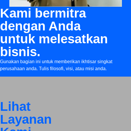
Kami bermitra
dengan Anda
untuk melesatkan
bisnis.
Gunakan bagian ini untuk memberikan ikhtisar singkat
perusahaan anda. Tulis filosofi, visi, atau misi anda.
Lihat
Layanan