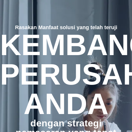
Rasakan Manfaat solusi yang telah teruji
KEMBAN
PERUSA
ANDA
dengan strategi