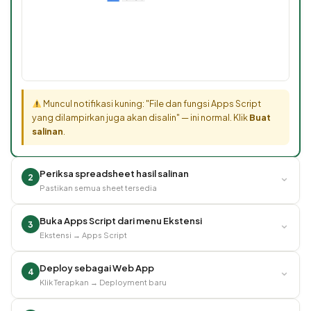
Muncul notifikasi kuning: "File dan fungsi Apps Script
yang dilampirkan juga akan disalin" — ini normal. Klik
Buat
salinan
.
Periksa spreadsheet hasil salinan
⌄
2
Pastikan semua sheet tersedia
Buka Apps Script dari menu Ekstensi
⌄
3
Ekstensi → Apps Script
Deploy sebagai Web App
⌄
4
Klik Terapkan → Deployment baru