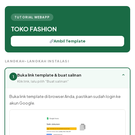
TUTORIAL WEBAPP
TOKO FASHION
Ambil Template
LANGKAH-LANGKAH INSTALASI
Buka link template & buat salinan
⌄
1
Klik link, lalu pilih "Buat salinan"
Buka link template di browser Anda, pastikan sudah login ke
akun Google.