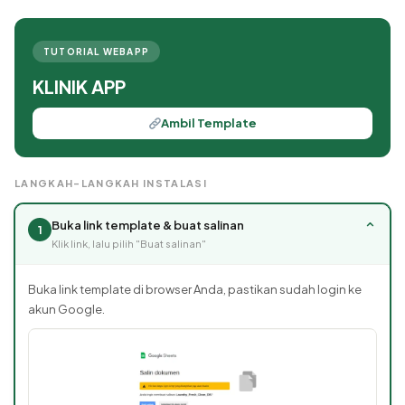
TUTORIAL WEBAPP
KLINIK APP
Ambil Template
LANGKAH-LANGKAH INSTALASI
Buka link template & buat salinan
⌄
1
Klik link, lalu pilih "Buat salinan"
Buka link template di browser Anda, pastikan sudah login ke
akun Google.