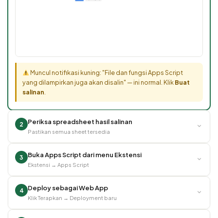
Muncul notifikasi kuning: "File dan fungsi Apps Script
yang dilampirkan juga akan disalin" — ini normal. Klik
Buat
salinan
.
Periksa spreadsheet hasil salinan
⌄
2
Pastikan semua sheet tersedia
Buka Apps Script dari menu Ekstensi
⌄
3
Ekstensi → Apps Script
Deploy sebagai Web App
⌄
4
Klik Terapkan → Deployment baru