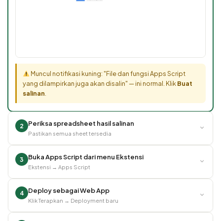
Muncul notifikasi kuning: "File dan fungsi Apps Script
yang dilampirkan juga akan disalin" — ini normal. Klik
Buat
salinan
.
Periksa spreadsheet hasil salinan
⌄
2
Pastikan semua sheet tersedia
Buka Apps Script dari menu Ekstensi
⌄
3
Ekstensi → Apps Script
Deploy sebagai Web App
⌄
4
Klik Terapkan → Deployment baru