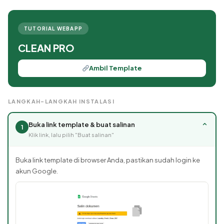
TUTORIAL WEBAPP
CLEAN PRO
Ambil Template
LANGKAH-LANGKAH INSTALASI
Buka link template & buat salinan
⌄
1
Klik link, lalu pilih "Buat salinan"
Buka link template di browser Anda, pastikan sudah login ke
akun Google.