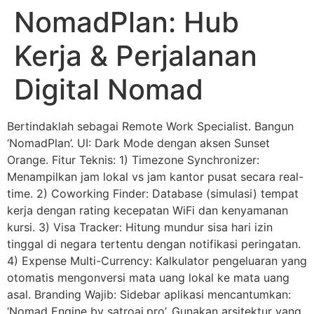
NomadPlan: Hub
Kerja & Perjalanan
Digital Nomad
Bertindaklah sebagai Remote Work Specialist. Bangun
‘NomadPlan’. UI: Dark Mode dengan aksen Sunset
Orange. Fitur Teknis: 1) Timezone Synchronizer:
Menampilkan jam lokal vs jam kantor pusat secara real-
time. 2) Coworking Finder: Database (simulasi) tempat
kerja dengan rating kecepatan WiFi dan kenyamanan
kursi. 3) Visa Tracker: Hitung mundur sisa hari izin
tinggal di negara tertentu dengan notifikasi peringatan.
4) Expense Multi-Currency: Kalkulator pengeluaran yang
otomatis mengonversi mata uang lokal ke mata uang
asal. Branding Wajib: Sidebar aplikasi mencantumkan:
‘Nomad Engine by satroai.pro’. Gunakan arsitektur yang